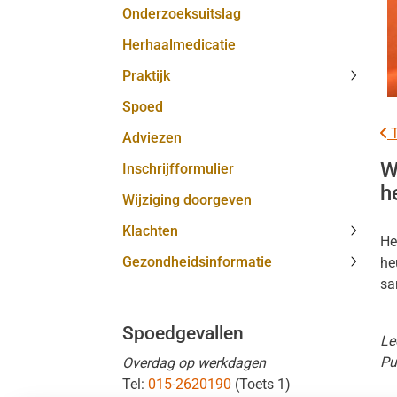
Onderzoeksuitslag
MijnGe
subme
Herhaalmedicatie
Praktijk
Praktij
Spoed
subme
T
Adviezen
W
Inschrijfformulier
h
Wijziging doorgeven
Klachten
He
Klacht
Gezondheidsinformatie
he
subme
Gezond
sa
subme
Spoedgevallen
Le
Pu
Overdag op werkdagen
Tel:
015-2620190
(Toets 1)