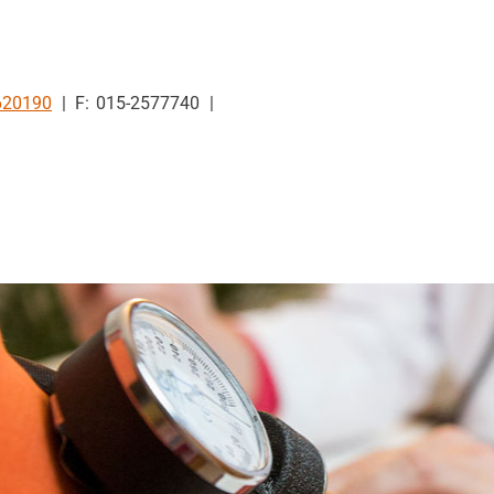
620190
015-2577740
en