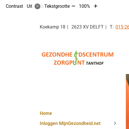
Tekst
Tekst
Contrast
Tekstgrootte
100%
Uit
verkleinen
vergroten
met
met
10%
10%
Tel:
Koekamp
18
2623 XV
DELFT
015-2
Hoofdmenu
Home
Inloggen MijnGezondheid.net
Inlogg