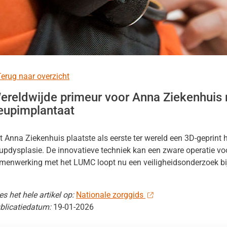
zondheid.net
nu
k
nu
erug naar overzicht
ereldwijde primeur voor Anna Ziekenhuis 
eupimplantaat
t Anna Ziekenhuis plaatste als eerste ter wereld een 3D-geprint 
en
updysplasie. De innovatieve techniek kan een zware operatie voo
nu
heidsinformatie
menwerking met het LUMC loopt nu een veiligheidsonderzoek bij
nu
es het hele artikel op:
Nationale zorggids
blicatiedatum:
19-01-2026