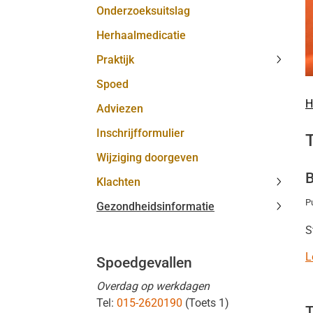
Onderzoeksuitslag
MijnGe
subme
Herhaalmedicatie
Praktijk
Praktij
Spoed
subme
H
Adviezen
Inschrijfformulier
Wijziging doorgeven
B
Klachten
Klacht
P
Gezondheidsinformatie
subme
Gezond
S
subme
L
Spoedgevallen
Overdag op werkdagen
Tel:
015-2620190
(Toets 1)
T