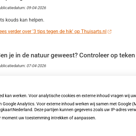
ublicatiedatum:
09-04-2026
ets kouds kan helpen.
ees verder over '3 tips tegen de hik' op Thuisarts.nl
en je in de natuur geweest? Controleer op teken
ublicatiedatum:
07-04-2026
erwijder een teek direct met een pincet of tekentang.
ees verder over 'Ben je in de natuur geweest? Controleer op teken
oed kan werken. Voor analytische cookies en externe inhoud vragen wij 
 Google Analytics. Voor externe inhoud werken wij samen met Google (M
ZorgkaartNederland. Deze partijen kunnen gegevens zoals uw IP-adres ver
eder moment uw toestemming intrekken of aanpassen.