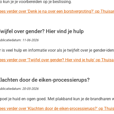
o kun je je voorbereiden op je beslissing.
ees verder over 'Denk je na over een borstvergroting?' op Thuisar
wijfel over gender? Hier vind je hulp
ublicatiedatum:
11-06-2026
r is veel hulp en informatie voor als je twijfelt over je gender-identi
ees verder over 'Twijfel over gender? Hier vind je hulp' op Thuisa
lachten door de eiken-processierups?
ublicatiedatum:
20-05-2026
poel je huid en ogen goed. Met plakband kun je de brandharen 
ees verder over 'Klachten door de eiken-processierups?' op Thuis