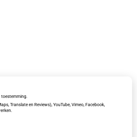
' op Thuisarts.nl
uw toestemming.
aps, Translate en Reviews), YouTube, Vimeo, Facebook,
werken.