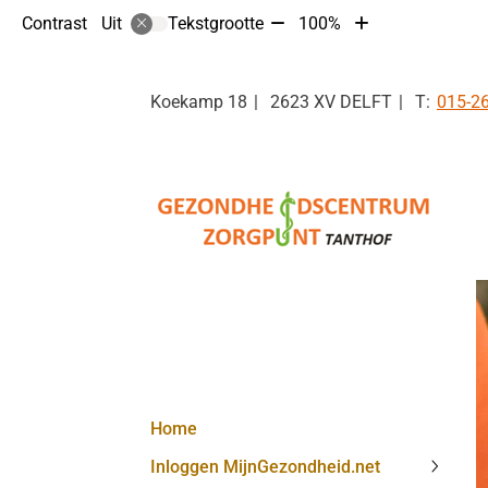
Tekst
Tekst
Contrast
Tekstgrootte
100%
Uit
verkleinen
vergroten
met
met
10%
10%
Tel:
Koekamp
18
2623 XV
DELFT
015-2
Hoofdmenu
Home
Inloggen MijnGezondheid.net
Inlogg