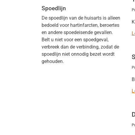
Spoedlijn
P
De spoedlijn van de huisarts is alleen
K
bedoeld voor hartinfarcten, beroertes
en andere spoedeisende gevallen.
L
Belt u niet voor een spoedgeval,
verbreek dan de verbinding, zodat de
spoedlijn niet onnodig bezet wordt
S
gehouden.
P
B
L
D
P