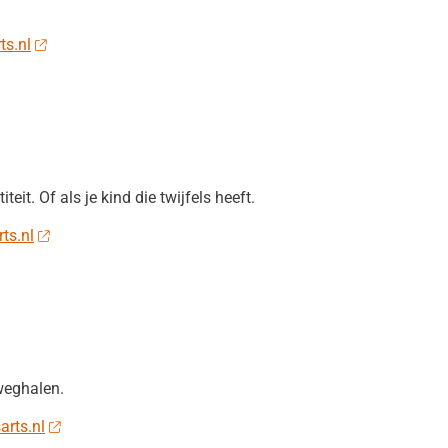
ts.nl
teit. Of als je kind die twijfels heeft.
rts.nl
weghalen.
arts.nl