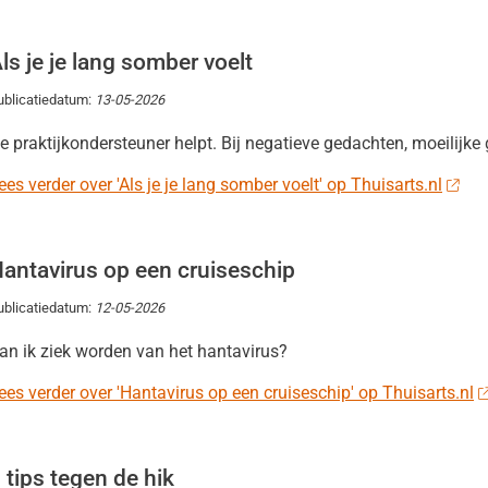
ls je je lang somber voelt
ublicatiedatum:
13-05-2026
e praktijkondersteuner helpt. Bij negatieve gedachten, moeilij
ees verder over 'Als je je lang somber voelt' op Thuisarts.nl
antavirus op een cruiseschip
ublicatiedatum:
12-05-2026
an ik ziek worden van het hantavirus?
ees verder over 'Hantavirus op een cruiseschip' op Thuisarts.nl
 tips tegen de hik