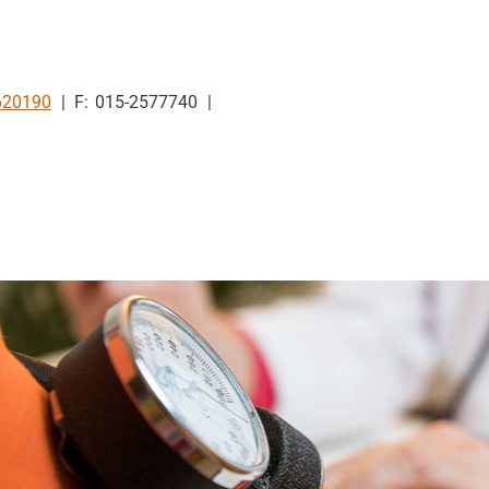
620190
015-2577740
en