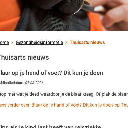
zondheid.net
nu
k
nu
ome
Gezondheidsinformatie
Thuisarts nieuws
Thuisarts nieuws
laar op je hand of voet? Dit kun je doen
en
ublicatiedatum:
07-08-2026
nu
heidsinformatie
top met wat je deed waardoor je de blaar kreeg. Of plak de blaar 
nu
ees verder over 'Blaar op je hand of voet? Dit kun je doen' op Thu
ips als je kind last heeft van reisziekte